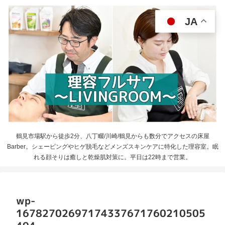
JA
鶴見市場駅から徒歩2分、八丁畷/川崎/鶴見からも数分でアクセスの床屋
Barber。シェービングやヒゲ脱毛などメンズスキンケアに特化した理容室。眠
れる顔そりは癒しと乾燥肌対策に。平日は22時まで営業。
wp-
16782702697174337671760210505