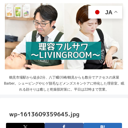
JA
鶴見市場駅から徒歩2分、八丁畷/川崎/鶴見からも数分でアクセスの床屋
Barber。シェービングやヒゲ脱毛などメンズスキンケアに特化した理容室。眠
れる顔そりは癒しと乾燥肌対策に。平日は22時まで営業。
wp-1613609359645.jpg