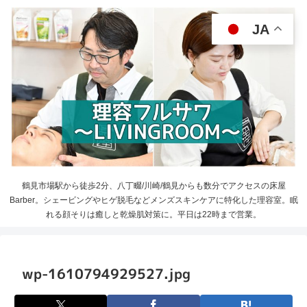
JA
鶴見市場駅から徒歩2分、八丁畷/川崎/鶴見からも数分でアクセスの床屋
Barber。シェービングやヒゲ脱毛などメンズスキンケアに特化した理容室。眠
れる顔そりは癒しと乾燥肌対策に。平日は22時まで営業。
wp-1610794929527.jpg