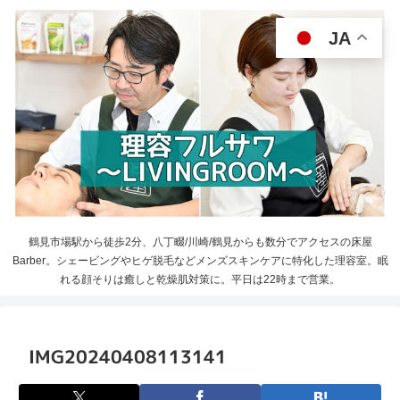
JA
鶴見市場駅から徒歩2分、八丁畷/川崎/鶴見からも数分でアクセスの床屋
Barber。シェービングやヒゲ脱毛などメンズスキンケアに特化した理容室。眠
れる顔そりは癒しと乾燥肌対策に。平日は22時まで営業。
IMG20240408113141