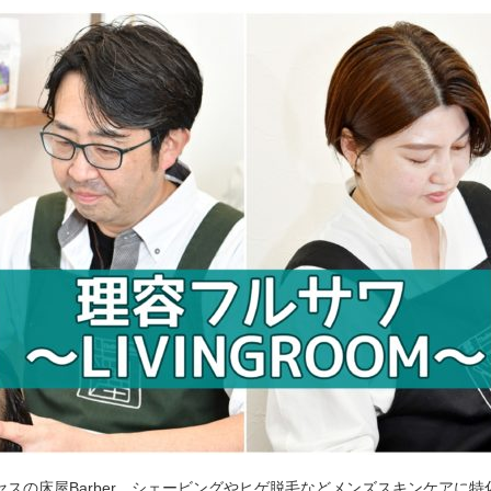
セスの床屋Barber。シェービングやヒゲ脱毛などメンズスキンケアに