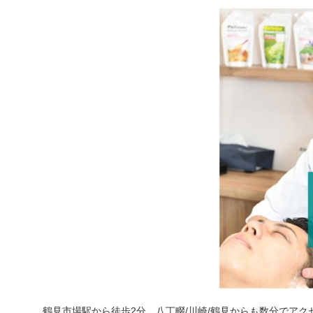
鶴見市場駅から徒歩2分、八丁畷/川崎/鶴見からも数分でアク