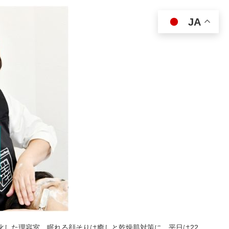
JA
特化した理容室。眠れる顔そりは癒しと乾燥肌対策に。平日は22