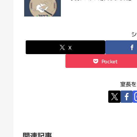
シ
X
Pocket
室長を
関連記事