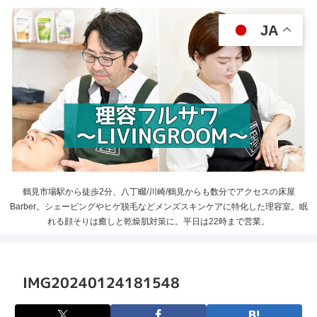
JA
鶴見市場駅から徒歩2分、八丁畷/川崎/鶴見からも数分でアクセスの床屋
Barber。シェービングやヒゲ脱毛などメンズスキンケアに特化した理容室。眠
れる顔そりは癒しと乾燥肌対策に。平日は22時まで営業。
IMG20240124181548