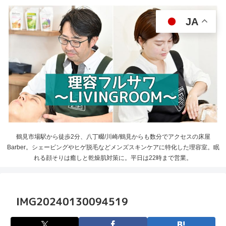
JA
鶴見市場駅から徒歩2分、八丁畷/川崎/鶴見からも数分でアクセスの床屋
Barber。シェービングやヒゲ脱毛などメンズスキンケアに特化した理容室。眠
れる顔そりは癒しと乾燥肌対策に。平日は22時まで営業。
IMG20240130094519