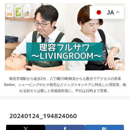
JA
鶴見市場駅から徒歩2分、八丁畷/川崎/鶴見からも数分でアクセスの床屋
Barber。シェービングやヒゲ脱毛などメンズスキンケアに特化した理容室。眠
れる顔そりは癒しと乾燥肌対策に。平日は22時まで営業。
20240124_194824060