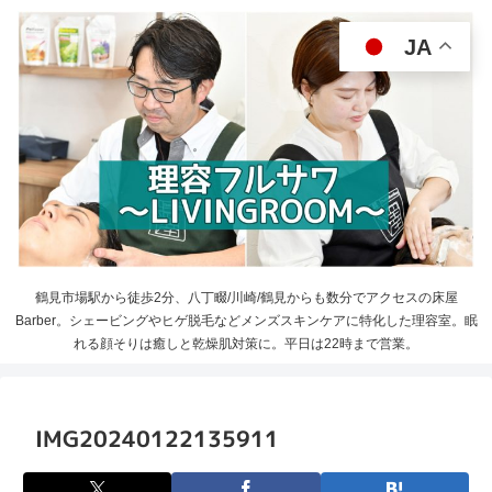
JA
鶴見市場駅から徒歩2分、八丁畷/川崎/鶴見からも数分でアクセスの床屋
Barber。シェービングやヒゲ脱毛などメンズスキンケアに特化した理容室。眠
れる顔そりは癒しと乾燥肌対策に。平日は22時まで営業。
IMG20240122135911