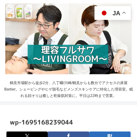
JA
鶴見市場駅から徒歩2分、八丁畷/川崎/鶴見からも数分でアクセスの床屋
Barber。シェービングやヒゲ脱毛などメンズスキンケアに特化した理容室。眠
れる顔そりは癒しと乾燥肌対策に。平日は22時まで営業。
wp-1695168239044