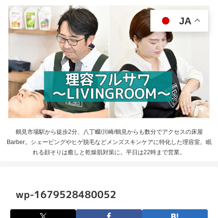
JA
鶴見市場駅から徒歩2分、八丁畷/川崎/鶴見からも数分でアクセスの床屋
Barber。シェービングやヒゲ脱毛などメンズスキンケアに特化した理容室。眠
れる顔そりは癒しと乾燥肌対策に。平日は22時まで営業。
wp-1679528480052