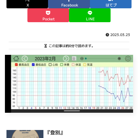
X
Facebook
はてブ
Pocket
LINE
2023.03.23
この記事は
約0分
で読めます。
『登別』