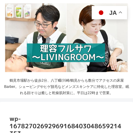
JA
鶴見市場駅から徒歩2分、八丁畷/川崎/鶴見からも数分でアクセスの床屋
Barber。シェービングやヒゲ脱毛などメンズスキンケアに特化した理容室。眠
れる顔そりは癒しと乾燥肌対策に。平日は22時まで営業。
wp-
16782702692969168403048659214