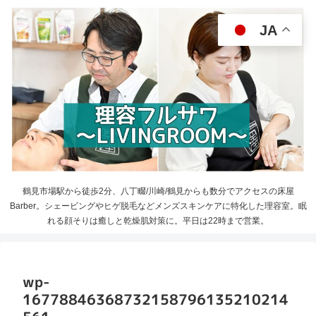
JA
鶴見市場駅から徒歩2分、八丁畷/川崎/鶴見からも数分でアクセスの床屋
Barber。シェービングやヒゲ脱毛などメンズスキンケアに特化した理容室。眠
れる顔そりは癒しと乾燥肌対策に。平日は22時まで営業。
wp-
16778846368732158796135210214