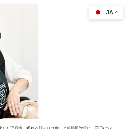
JA
特化した理容室。眠れる顔そりは癒しと乾燥肌対策に。平日は22