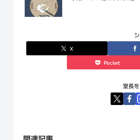
シ
X
Pocket
室長を
関連記事