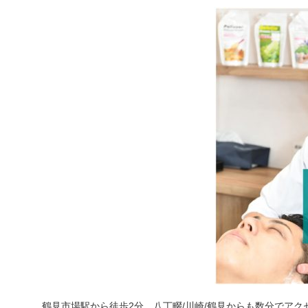
鶴見市場駅から徒歩2分、八丁畷/川崎/鶴見からも数分でアク