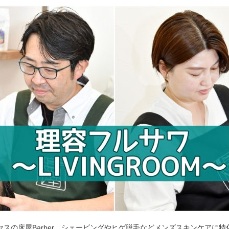
セスの床屋Barber。シェービングやヒゲ脱毛などメンズスキンケアに