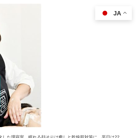
JA
特化した理容室。眠れる顔そりは癒しと乾燥肌対策に。平日は22