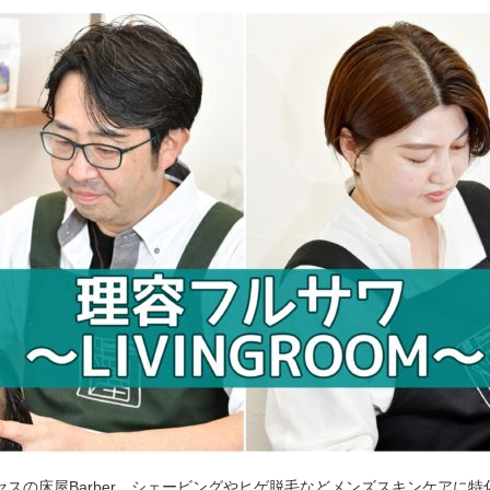
セスの床屋Barber。シェービングやヒゲ脱毛などメンズスキンケアに