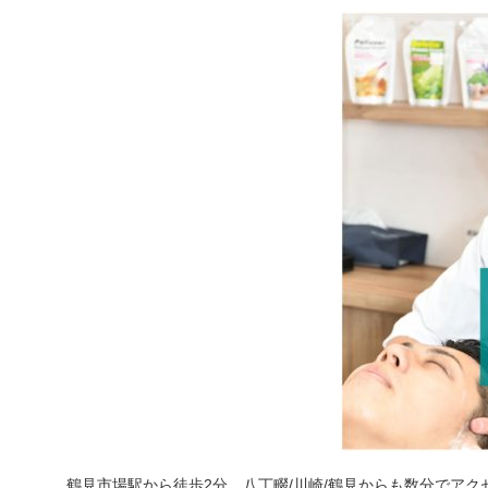
鶴見市場駅から徒歩2分、八丁畷/川崎/鶴見からも数分でアク