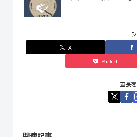
シ
X
Pocket
室長を
関連記事