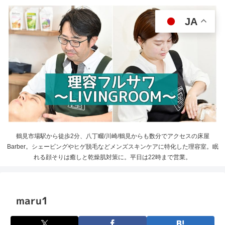
JA
鶴見市場駅から徒歩2分、八丁畷/川崎/鶴見からも数分でアクセスの床屋
Barber。シェービングやヒゲ脱毛などメンズスキンケアに特化した理容室。眠
れる顔そりは癒しと乾燥肌対策に。平日は22時まで営業。
maru1