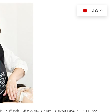
JA
特化した理容室。眠れる顔そりは癒しと乾燥肌対策に。平日は22