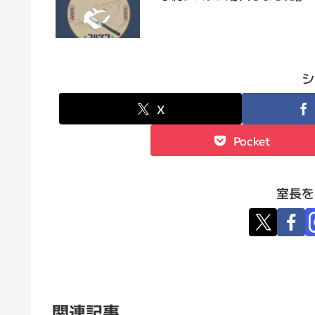
シ
X
Pocket
室長を
関連記事