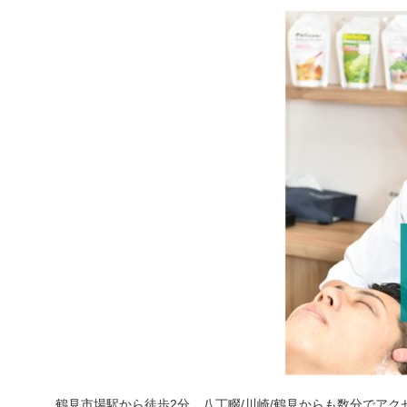
鶴見市場駅から徒歩2分、八丁畷/川崎/鶴見からも数分でアク