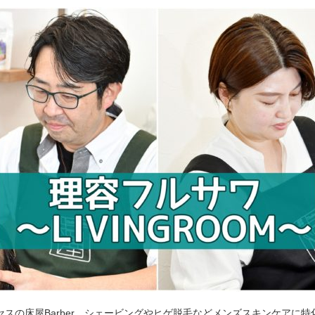
セスの床屋Barber。シェービングやヒゲ脱毛などメンズスキンケアに