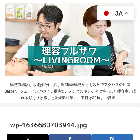
JA
鶴見市場駅から徒歩2分、八丁畷/川崎/鶴見からも数分でアクセスの床屋
Barber。シェービングやヒゲ脱毛などメンズスキンケアに特化した理容室。眠
れる顔そりは癒しと乾燥肌対策に。平日は22時まで営業。
wp-1636680703944.jpg