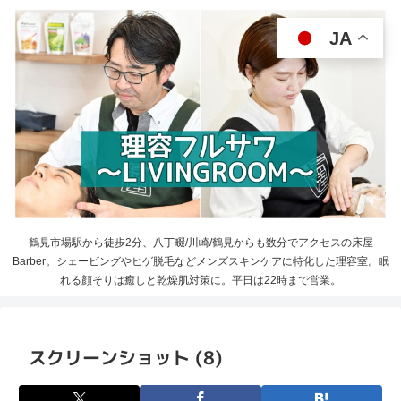
JA
鶴見市場駅から徒歩2分、八丁畷/川崎/鶴見からも数分でアクセスの床屋
Barber。シェービングやヒゲ脱毛などメンズスキンケアに特化した理容室。眠
れる顔そりは癒しと乾燥肌対策に。平日は22時まで営業。
スクリーンショット (8)