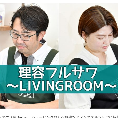
セスの床屋Barber。シェービングやヒゲ脱毛などメンズスキンケアに