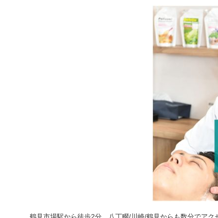
鶴見市場駅から徒歩2分、八丁畷/川崎/鶴見からも数分でアク