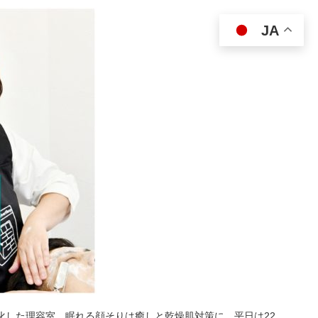
JA
特化した理容室。眠れる顔そりは癒しと乾燥肌対策に。平日は22