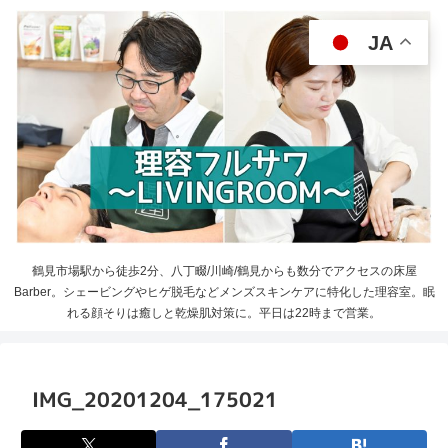
JA
鶴見市場駅から徒歩2分、八丁畷/川崎/鶴見からも数分でアクセスの床屋
Barber。シェービングやヒゲ脱毛などメンズスキンケアに特化した理容室。眠
れる顔そりは癒しと乾燥肌対策に。平日は22時まで営業。
IMG_20201204_175021