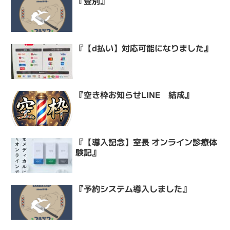
『登別』
『【d払い】対応可能になりました』
『空き枠お知らせLINE 結成』
『【導入記念】室長 オンライン診療体
験記』
『予約システム導入しました』