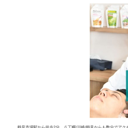
鶴見市場駅から徒歩2分、八丁畷/川崎/鶴見からも数分でアク