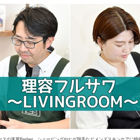
セスの床屋Barber。シェービングやヒゲ脱毛などメンズスキンケアに