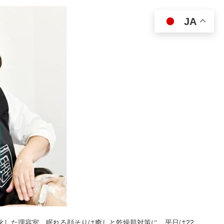
JA
特化した理容室。眠れる顔そりは癒しと乾燥肌対策に。平日は22