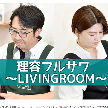
セスの床屋Barber。シェービングやヒゲ脱毛などメンズスキンケアに