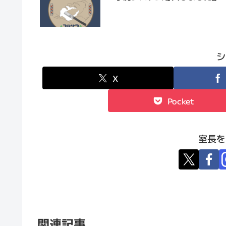
シ
X
Pocket
室長を
関連記事