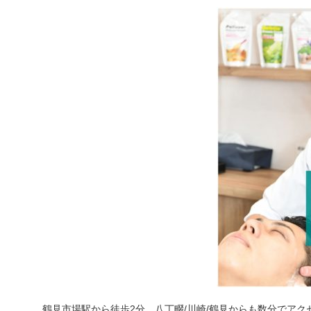
鶴見市場駅から徒歩2分、八丁畷/川崎/鶴見からも数分でアク