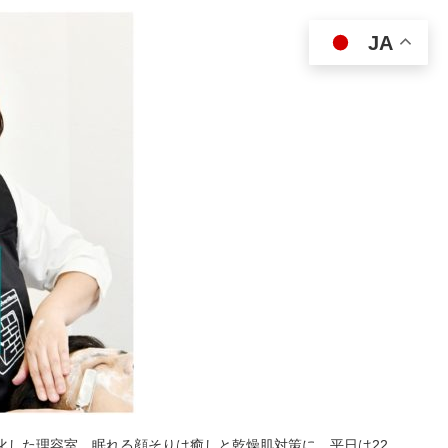
JA
特化した理容室。眠れる顔そりは癒しと乾燥肌対策に。平日は22