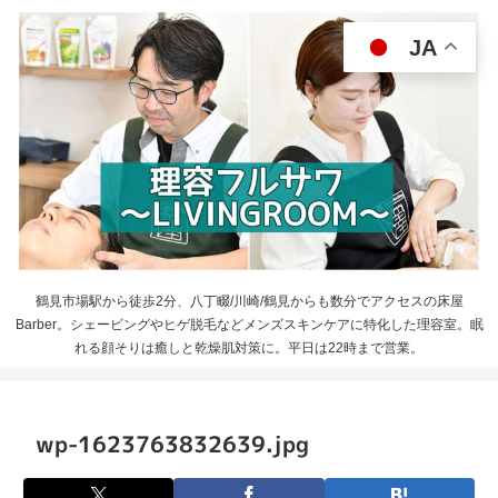
JA
鶴見市場駅から徒歩2分、八丁畷/川崎/鶴見からも数分でアクセスの床屋
Barber。シェービングやヒゲ脱毛などメンズスキンケアに特化した理容室。眠
れる顔そりは癒しと乾燥肌対策に。平日は22時まで営業。
wp-1623763832639.jpg