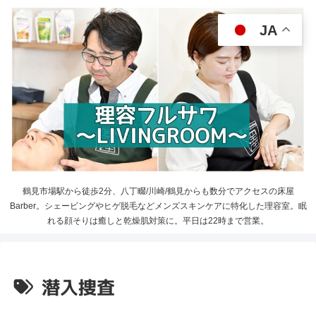
JA
鶴見市場駅から徒歩2分、八丁畷/川崎/鶴見からも数分でアクセスの床屋
Barber。シェービングやヒゲ脱毛などメンズスキンケアに特化した理容室。眠
れる顔そりは癒しと乾燥肌対策に。平日は22時まで営業。
潜入捜査