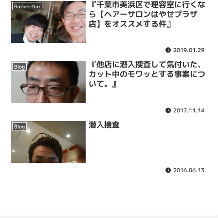
『千葉市美浜区で理容室に行くな
Barber-Bar
ら【ヘアーサロンはやせプラザ
店】をオススメする件』
2019.01.29
『他店に潜入捜査して気付いた、
Blog
カット中のモワッとする事案につ
いて。』
2017.11.14
潜入捜査
Blog
2016.06.13