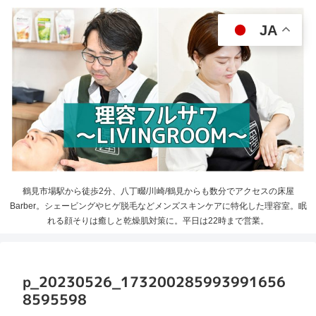
JA
鶴見市場駅から徒歩2分、八丁畷/川崎/鶴見からも数分でアクセスの床屋
Barber。シェービングやヒゲ脱毛などメンズスキンケアに特化した理容室。眠
れる顔そりは癒しと乾燥肌対策に。平日は22時まで営業。
p_20230526_173200285993991656
8595598