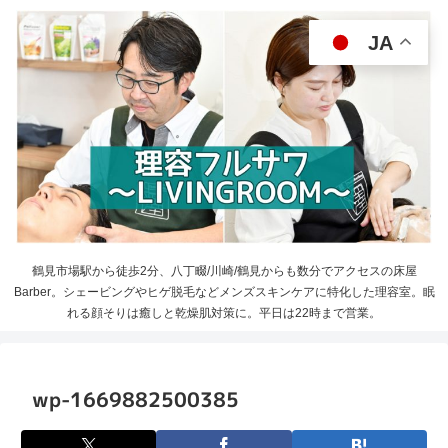
JA
鶴見市場駅から徒歩2分、八丁畷/川崎/鶴見からも数分でアクセスの床屋
Barber。シェービングやヒゲ脱毛などメンズスキンケアに特化した理容室。眠
れる顔そりは癒しと乾燥肌対策に。平日は22時まで営業。
wp-1669882500385