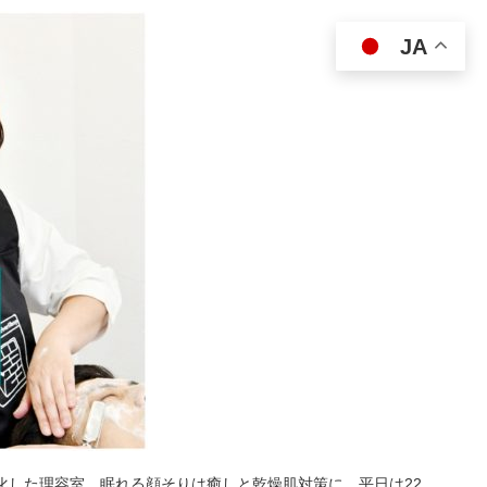
JA
特化した理容室。眠れる顔そりは癒しと乾燥肌対策に。平日は22