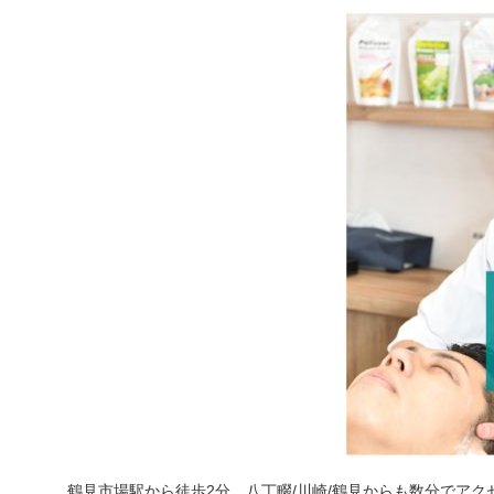
鶴見市場駅から徒歩2分、八丁畷/川崎/鶴見からも数分でアク