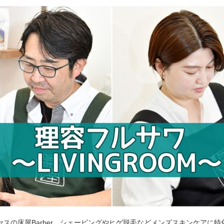
セスの床屋Barber。シェービングやヒゲ脱毛などメンズスキンケアに