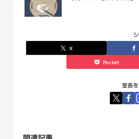
シ
X
Pocket
室長を
関連記事