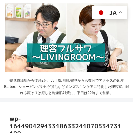
JA
鶴見市場駅から徒歩2分、八丁畷/川崎/鶴見からも数分でアクセスの床屋
Barber。シェービングやヒゲ脱毛などメンズスキンケアに特化した理容室。眠
れる顔そりは癒しと乾燥肌対策に。平日は22時まで営業。
wp-
16449042943318633241070534731