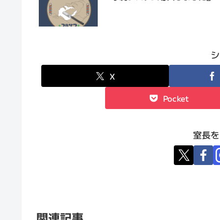
シ
X
Pocket
室長を
関連記事