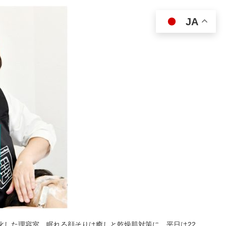
JA
特化した理容室。眠れる顔そりは癒しと乾燥肌対策に。平日は22