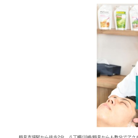
鶴見市場駅から徒歩2分、八丁畷/川崎/鶴見からも数分でアク