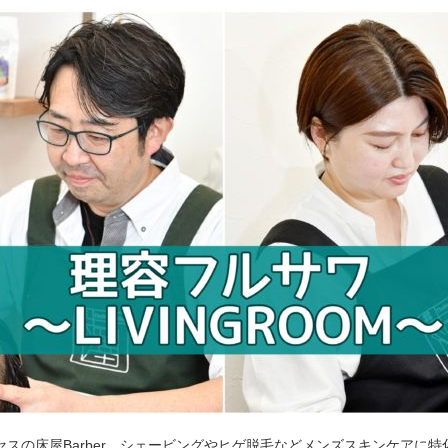
セスの床屋Barber。シェービングやヒゲ脱毛などメンズスキンケアに