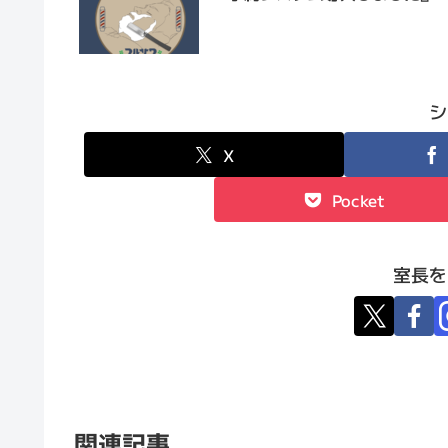
シ
X
Pocket
室長を
関連記事