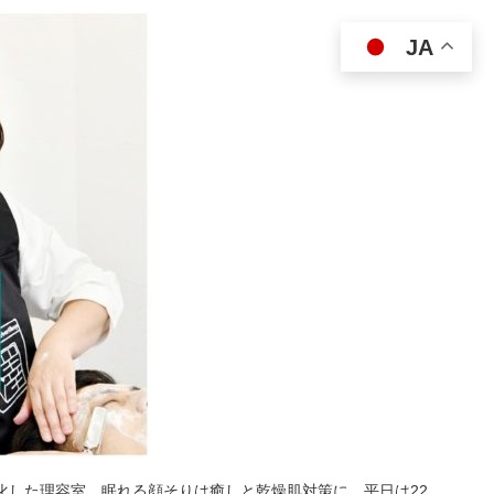
JA
特化した理容室。眠れる顔そりは癒しと乾燥肌対策に。平日は22