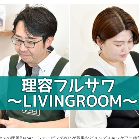
セスの床屋Barber。シェービングやヒゲ脱毛などメンズスキンケアに