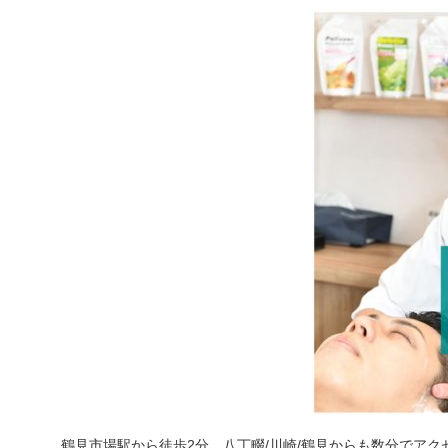
鶴見市場駅から徒歩2分、八丁畷/川崎/鶴見からも数分でアク