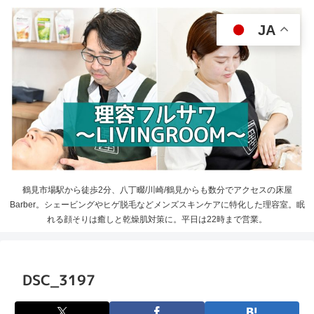
JA
鶴見市場駅から徒歩2分、八丁畷/川崎/鶴見からも数分でアクセスの床屋
Barber。シェービングやヒゲ脱毛などメンズスキンケアに特化した理容室。眠
れる顔そりは癒しと乾燥肌対策に。平日は22時まで営業。
DSC_3197