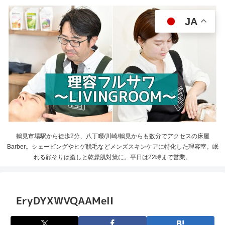
JA
鶴見市場駅から徒歩2分、八丁畷/川崎/鶴見からも数分でアクセスの床屋
Barber。シェービングやヒゲ脱毛などメンズスキンケアに特化した理容室。眠
れる顔そりは癒しと乾燥肌対策に。平日は22時まで営業。
EryDYXWVQAAMelI