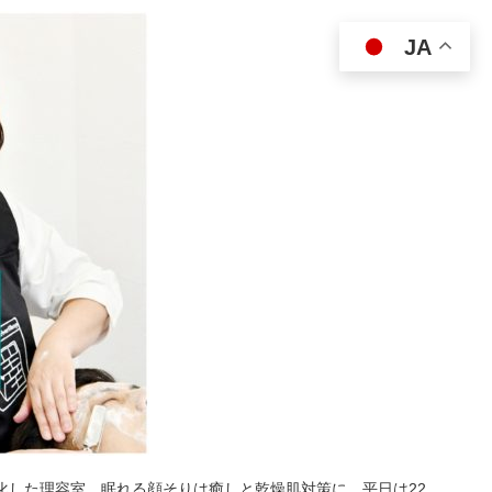
JA
特化した理容室。眠れる顔そりは癒しと乾燥肌対策に。平日は22