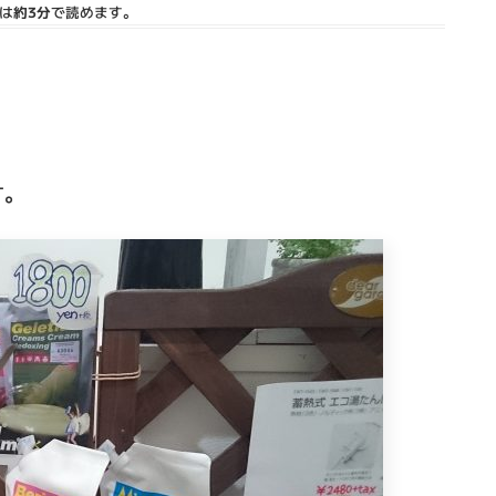
は
約3分
で読めます。
す。