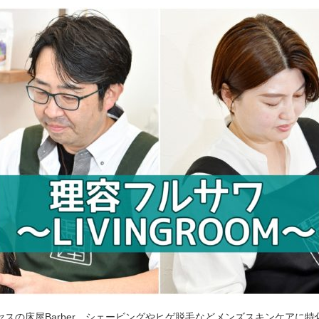
セスの床屋Barber。シェービングやヒゲ脱毛などメンズスキンケアに