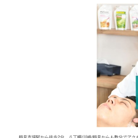
鶴見市場駅から徒歩2分、八丁畷/川崎/鶴見からも数分でアク