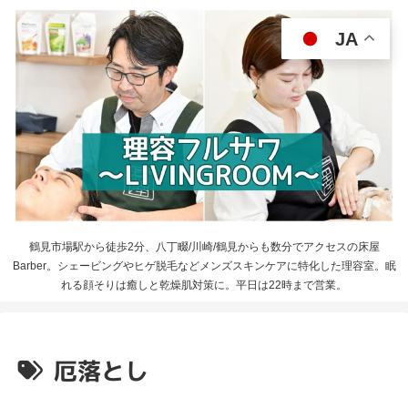
JA
鶴見市場駅から徒歩2分、八丁畷/川崎/鶴見からも数分でアクセスの床屋
Barber。シェービングやヒゲ脱毛などメンズスキンケアに特化した理容室。眠
れる顔そりは癒しと乾燥肌対策に。平日は22時まで営業。
厄落とし