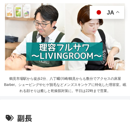
JA
鶴見市場駅から徒歩2分、八丁畷/川崎/鶴見からも数分でアクセスの床屋
Barber。シェービングやヒゲ脱毛などメンズスキンケアに特化した理容室。眠
れる顔そりは癒しと乾燥肌対策に。平日は22時まで営業。
副長