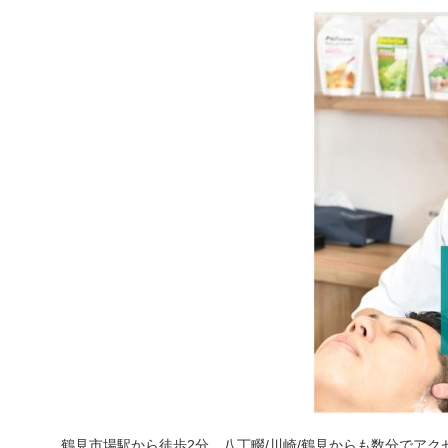
鶴見市場駅から徒歩2分、八丁畷/川崎/鶴見からも数分でアク