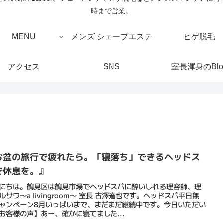
時まで営業。
MENU
メンズ シェーブエステ
ヒゲ脱毛
アクセス
SNS
室長渾身のBlo
お盆の旅行で疲れたら。「寝落ち」できるヘッドス
で休息を。』
にちは。鶴見区は鶴見市場でヘッドスパに酔いしれる理容師、理
ルサワ〜a livingroom〜 室長 古澤達也です。ヘッドスパ平日無
ャンペーン8月いっぱいまで、まだまだ継続中です。今日いただい
お客様の声】あー、確かに寝てました...