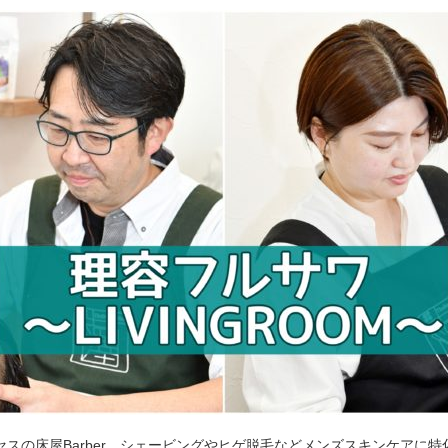
セスの床屋Barber。シェービングやヒゲ脱毛などメンズスキンケアに