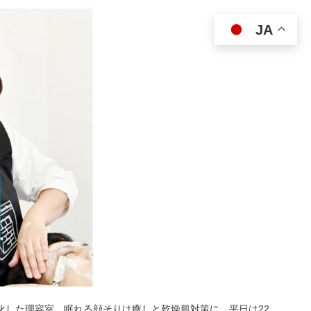
JA
特化した理容室。眠れる顔そりは癒しと乾燥肌対策に。平日は22