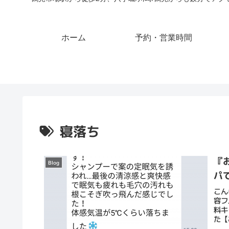
ホーム
予約・営業時間
寝落ち
『
Blog
パ
こん
容フ
料キ
た【