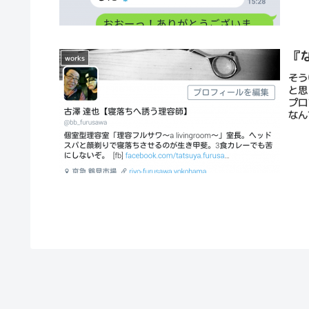
『
works
そう
と思
プロ
なん