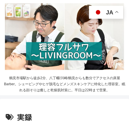
JA
鶴見市場駅から徒歩2分、八丁畷/川崎/鶴見からも数分でアクセスの床屋
Barber。シェービングやヒゲ脱毛などメンズスキンケアに特化した理容室。眠
れる顔そりは癒しと乾燥肌対策に。平日は22時まで営業。
実録