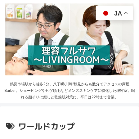
JA
鶴見市場駅から徒歩2分、八丁畷/川崎/鶴見からも数分でアクセスの床屋
Barber。シェービングやヒゲ脱毛などメンズスキンケアに特化した理容室。眠
れる顔そりは癒しと乾燥肌対策に。平日は22時まで営業。
ワールドカップ