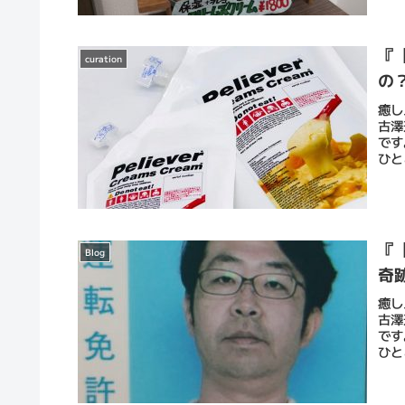
『
curation
の
癒し
古澤
です
ひと
『
Blog
奇
癒し
古澤
です
ひと