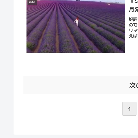
『
info
月
好評
ので
リッ
えば
次
1