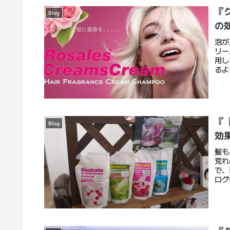
『
Blog
の
泡が
リー
用し
るよ
『
Blog
効
髪も
荒れ
で、
ログ