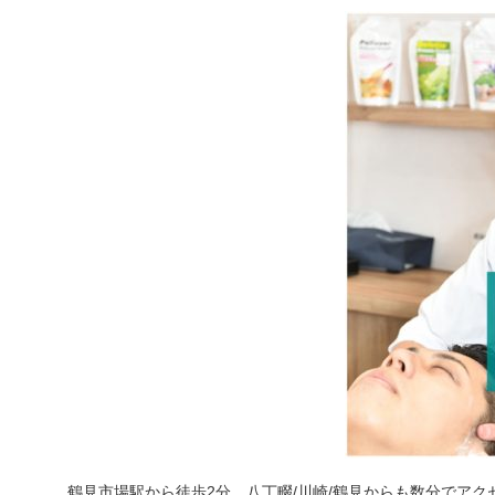
鶴見市場駅から徒歩2分、八丁畷/川崎/鶴見からも数分でアク