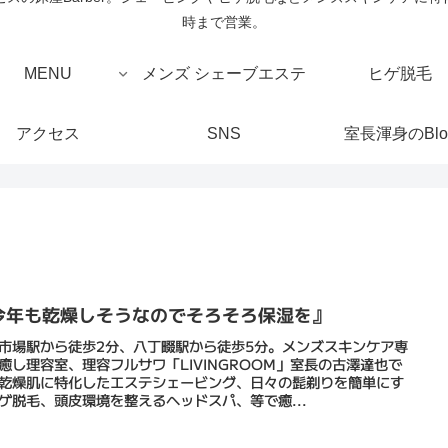
時まで営業。
MENU
メンズ シェーブエステ
ヒゲ脱毛
アクセス
SNS
室長渾身のBlo
今年も乾燥しそうなのでそろそろ保湿を』
市場駅から徒歩2分、八丁畷駅から徒歩5分。メンズスキンケア専
癒し理容室、理容フルサワ「LIVINGROOM」室長の古澤達也で
乾燥肌に特化したエステシェービング、日々の髭剃りを簡単にす
ゲ脱毛、頭皮環境を整えるヘッドスパ、等で癒...