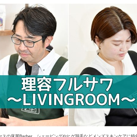
セスの床屋Barber。シェービングやヒゲ脱毛などメンズスキンケアに