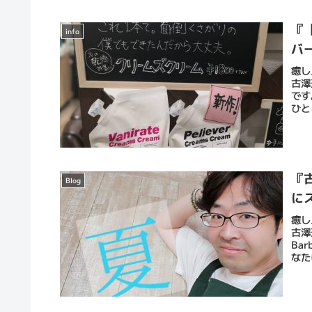
『
info
バ
癒し
古澤
です
ひと
『
Blog
に
癒し
古澤
Ba
なた