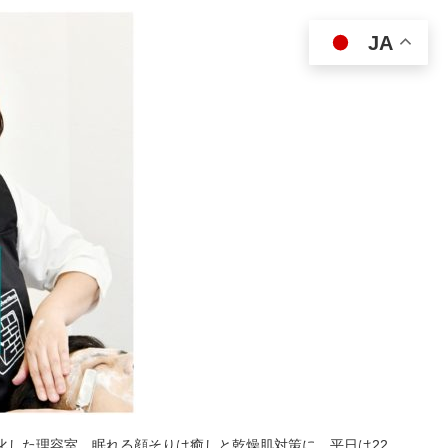
JA
特化した理容室。眠れる顔そりは癒しと乾燥肌対策に。平日は22