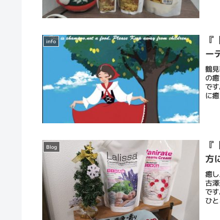
『
info
ー
鶴見
の癒
です
に癒
『
Blog
方
癒し
古澤
です
ひと