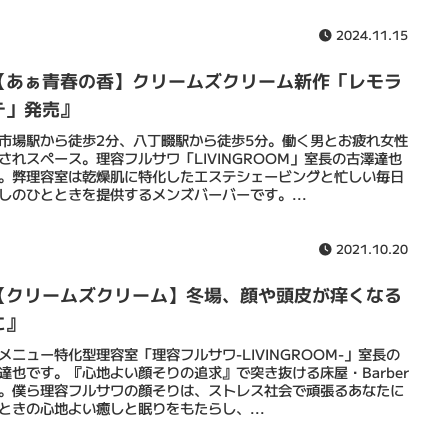
2024.11.15
【あぁ青春の香】クリームズクリーム新作「レモラ
テ」発売』
市場駅から徒歩2分、八丁畷駅から徒歩5分。働く男とお疲れ女性
されスペース。理容フルサワ「LIVINGROOM」室長の古澤達也
。弊理容室は乾燥肌に特化したエステシェービングと忙しい毎日
しのひとときを提供するメンズバーバーです。...
2021.10.20
【クリームズクリーム】冬場、顔や頭皮が痒くなる
に』
メニュー特化型理容室「理容フルサワ-LIVINGROOM-」室長の
達也です。『心地よい顔そりの追求』で突き抜ける床屋・Barber
。僕ら理容フルサワの顔そりは、ストレス社会で頑張るあなたに
ときの心地よい癒しと眠りをもたらし、...