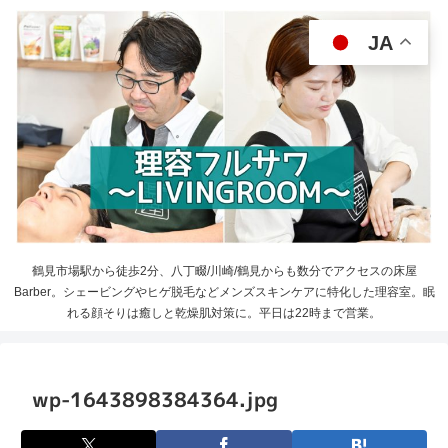
JA
鶴見市場駅から徒歩2分、八丁畷/川崎/鶴見からも数分でアクセスの床屋
Barber。シェービングやヒゲ脱毛などメンズスキンケアに特化した理容室。眠
れる顔そりは癒しと乾燥肌対策に。平日は22時まで営業。
wp-1643898384364.jpg