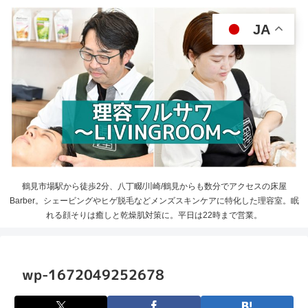
JA
鶴見市場駅から徒歩2分、八丁畷/川崎/鶴見からも数分でアクセスの床屋
Barber。シェービングやヒゲ脱毛などメンズスキンケアに特化した理容室。眠
れる顔そりは癒しと乾燥肌対策に。平日は22時まで営業。
wp-1672049252678